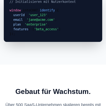
// Initialisieren mit Nutzerkontext
window
.intoCHAT.
identify
(
{
userId
:
'user_123'
,
email
:
'jane@acme.com'
,
plan
:
'enterprise'
,
features
: [
'beta_access'
]
}
);
Gebaut für Wachstum.
Über 500 SaaS-Unternehmen skalieren bereits mit