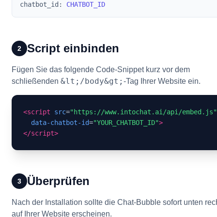
chatbot_id:
CHATBOT_ID
Script einbinden
2
Fügen Sie das folgende Code-Snippet kurz vor dem
&lt;/body&gt;
schließenden
-Tag Ihrer Website ein.
<script
src
=
"https://www.intochat.ai/api/embed.js"
data-chatbot-id
=
"YOUR_CHATBOT_ID"
>
</script>
Überprüfen
3
Nach der Installation sollte die Chat-Bubble sofort unten rec
auf Ihrer Website erscheinen.