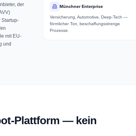
bieter, der
Münchner Enterprise
(AVV)
Versicherung, Automotive, Deep-Tech —
 Startup-
förmlicher Ton, beschaffungsstrenge
fen
Prozesse.
le mit EU-
ng und
bot-Plattform — kein