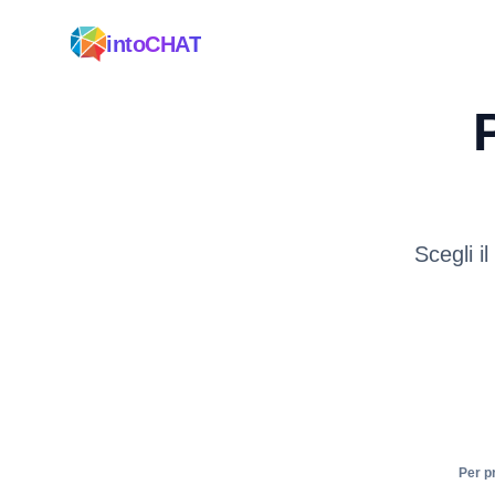
intoCHAT
Scegli i
Per p