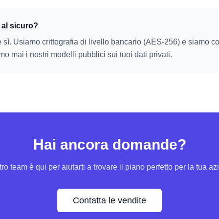
 al sicuro?
sì. Usiamo crittografia di livello bancario (AES-256) e siamo 
 mai i nostri modelli pubblici sui tuoi dati privati.
Hai ancora domande?
tro team è qui per aiutarti a trovare il piano perfetto per la tua a
Contatta le vendite