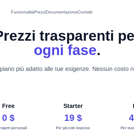
Funzionalità
Prezzi
Documentazione
Contatti
Prezzi trasparenti pe
ogni fase
.
l piano più adatto alle tue esigenze. Nessun costo 
Free
Starter
0 $
19 $
4
rogetti personali
Per piccole imprese
Per tea