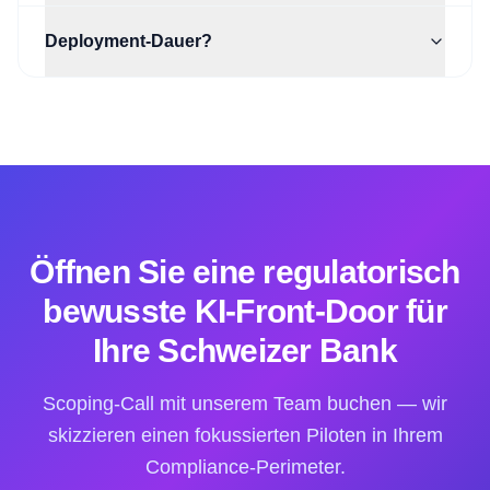
Deployment-Dauer?
Öffnen Sie eine regulatorisch
bewusste KI-Front-Door für
Ihre Schweizer Bank
Scoping-Call mit unserem Team buchen — wir
skizzieren einen fokussierten Piloten in Ihrem
Compliance-Perimeter.