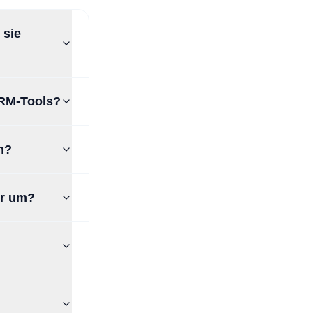
 sie
CRM-Tools?
n?
er um?