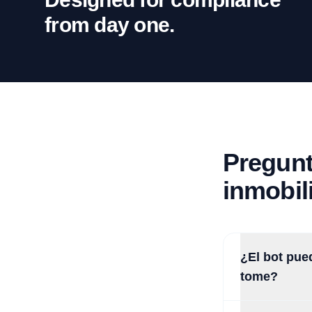
from day one.
Pregunt
inmobil
¿El bot pue
tome?