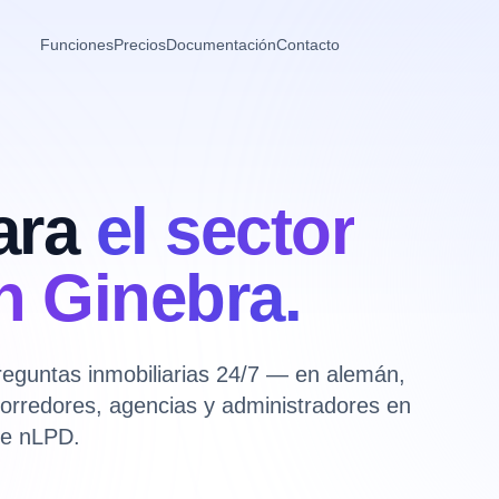
Funciones
Precios
Documentación
Contacto
ara
el sector
n Ginebra.
preguntas inmobiliarias 24/7 — en alemán,
 corredores, agencias y administradores en
me nLPD.