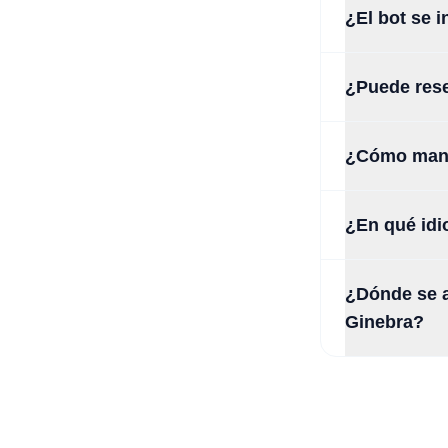
¿El bot se 
¿Puede rese
¿Cómo manej
¿En qué idi
¿Dónde se a
Ginebra?