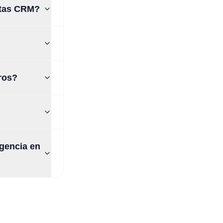
entas CRM?
ros?
gencia en