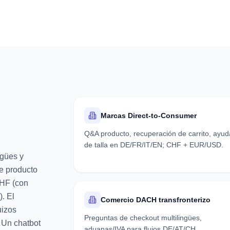
Marcas Direct-to-Consumer
Q&A producto, recuperación de carrito, ayud
de talla en DE/FR/IT/EN; CHF + EUR/USD.
ngües y
e producto
CHF (con
. El
Comercio DACH transfronterizo
uizos
Preguntas de checkout multilingües,
 Un chatbot
aduanas/IVA para flujos DE/AT/CH.