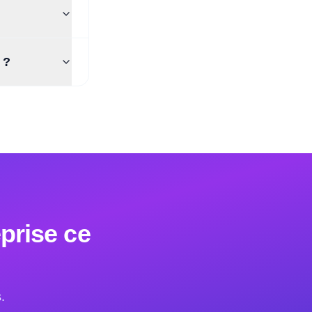
 ?
eprise ce
.