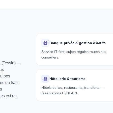
Banque privée & gestion d'actifs
Service IT-first; sujets régulés routés aux
conseillers.
e (Tessin) —
ux
quipes
Hôtellerie & tourisme
ec du trafic
Hôtels du lac, restaurants, transferts —
es
réservations IT/DE/EN.
ées est un