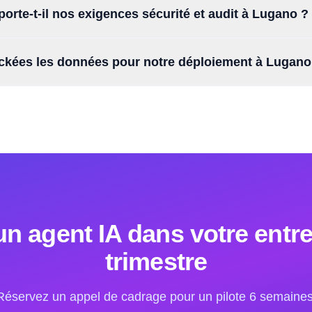
orte-t-il nos exigences sécurité et audit à Lugano ?
ckées les données pour notre déploiement à Lugano
un agent IA dans votre entr
trimestre
Réservez un appel de cadrage pour un pilote 6 semaines