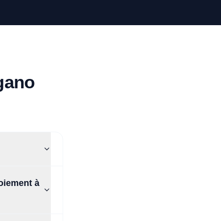
ugano
loiement à