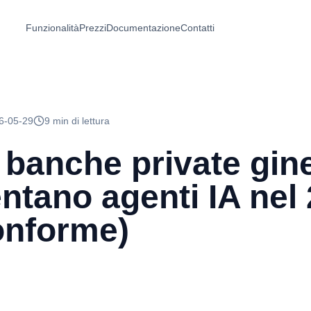
Funzionalità
Prezzi
Documentazione
Contatti
6-05-29
9 min di lettura
banche private gin
tano agenti IA nel 
nforme)