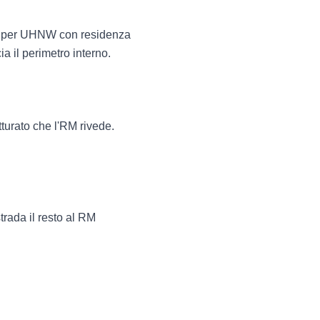
SD per UHNW con residenza
a il perimetro interno.
tturato che l'RM rivede.
rada il resto al RM