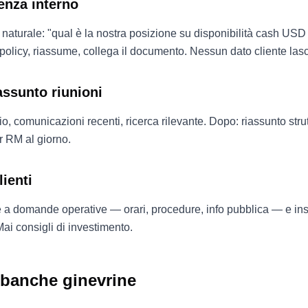
enza interno
naturale: "qual è la nostra posizione su disponibilità cash U
olicy, riassume, collega il documento. Nessun dato cliente lasci
assunto riunioni
io, comunicazioni recenti, ricerca rilevante. Dopo: riassunto stru
r RM al giorno.
lienti
 a domande operative — orari, procedure, info pubblica — e inst
ai consigli di investimento.
 banche ginevrine