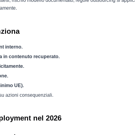
attesi, rischio modello documentato, regole outsourcing si applic
idamente.
nziona
t interno.
a in contenuto recuperato.
icitamente.
one.
minimo UE).
su azioni consequenziali.
eployment nel 2026