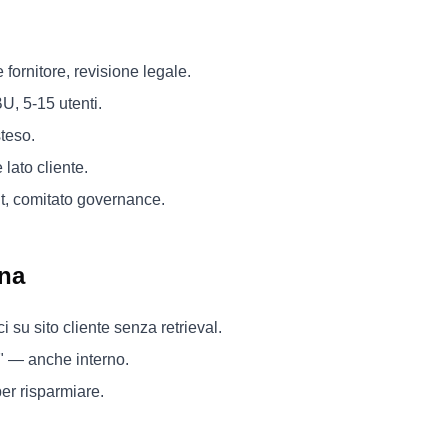
i
 fornitore, revisione legale.
BU, 5-15 utenti.
teso.
 lato cliente.
it, comitato governance.
na
i su sito cliente senza retrieval.
" — anche interno.
er risparmiare.