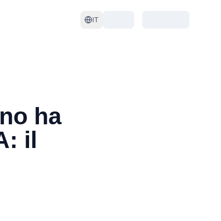
IT
rno ha
: il