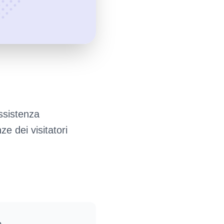
assistenza
e dei visitatori
o