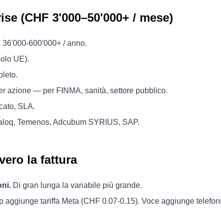
prise (CHF 3'000–50'000+ / mese)
 36'000-600'000+ / anno.
solo UE).
leto.
r azione — per FINMA, sanità, settore pubblico.
cato, SLA.
Avaloq, Temenos, Adcubum SYRIUS, SAP.
ro la fattura
ni.
Di gran lunga la variabile più grande.
aggiunge tariffa Meta (CHF 0.07-0.15). Voce aggiunge telefoni