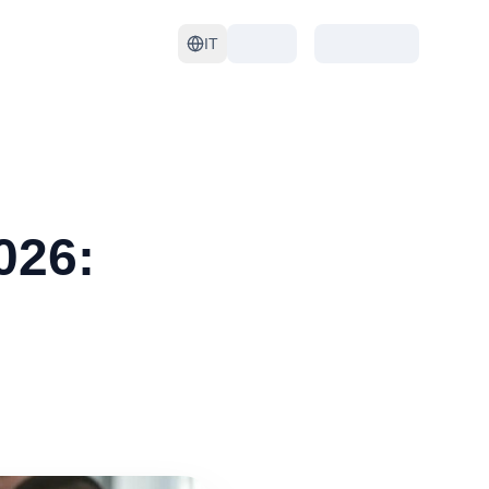
IT
026: