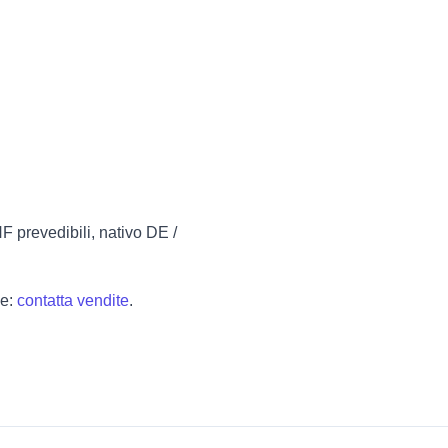
.
F prevedibili, nativo DE /
se:
contatta vendite
.