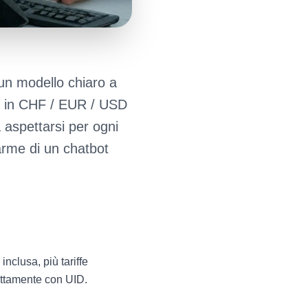
 un modello chiaro a
le in CHF / EUR / USD
aspettarsi per ogni
llarme di un chatbot
clusa, più tariffe
ettamente con UID.